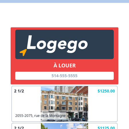
X Fermer
Lien vers inscription (sera inclus dans courriel)
X Fermer
Envoyez
Copier lien
À LOUER
514-555-5555
X Fermer
Envoyez
2 1/2
$1250.00
2055-2075, rue de la Montagne
2 1/2
$1125.00