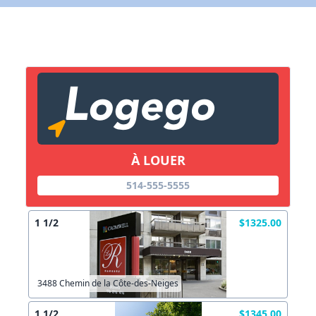
X Fermer
Lien vers inscription (sera inclus dans courriel)
X Fermer
Envoyez
Copier lien
À LOUER
X Fermer
Envoyez
514-555-5555
1 1/2
$1325.00
3488 Chemin de la Côte-des-Neiges
1 1/2
$1345.00