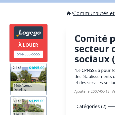
/
Communautés et 
Comité p
À LOUER
secteur d
514-555-5555
sociaux 
2 1/2
$1695.00
"Le CPNSSS a pour fo
des établissements du
et des services socia
5600 Avenue
Decelles
Ajouté le 2007-06-13; Vé
3 1/2
$1395.00
Catégories (2)
3101 Bd