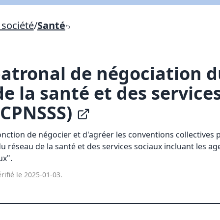
Lien vers inscription (sera inclus dans courriel)
société
/
Santé
X Fermer
Envoyez
Copier lien
atronal de négociation d
e la santé et des service
X Fermer
Envoyez
(CPNSSS)
nction de négocier et d'agréer les conventions collectives 
 réseau de la santé et des services sociaux incluant les ag
ux".
rifié le 2025-01-03.