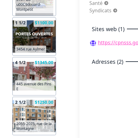
Santé
u00C9douard-
Montpetit
Syndicats
1 1/2
$1100.00
Sites web (1)
https://cpnsss.go
3454 rue Aylmer
Adresses (2)
4 1/2
$1345.00
445 avenue des Pins
E
2 1/2
$1250.00
2055-2075, rue de la
Montagne