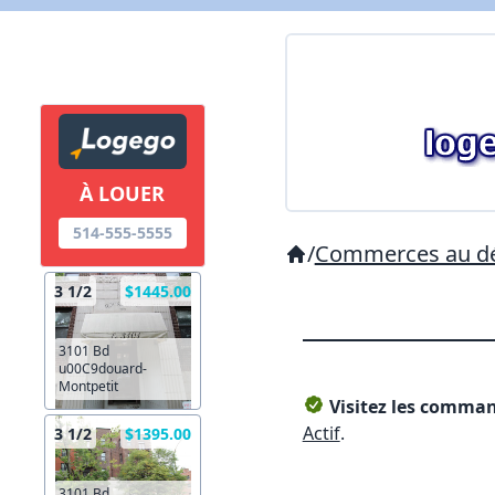
À LOUER
514-555-5555
/
Commerces au dé
3 1/2
$1445.00
3101 Bd
u00C9douard-
Montpetit
Visitez les command
Actif
.
3 1/2
$1395.00
3101 Bd