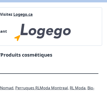
Visitez
Logego.ca
nant
/
Produits cosmétiques
e Nomad
,
Perruques RLModa Montreal
,
RL Moda
,
Bio-