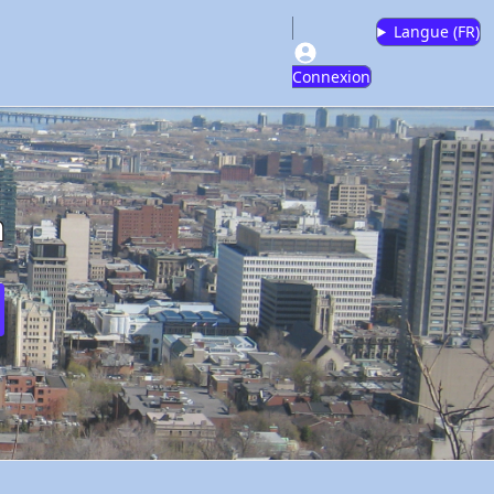
Langue (
FR
)
Connexion
m