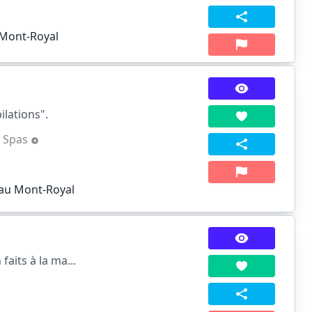
 Mont-Royal
lations".
;
Spas
eau Mont-Royal
aits à la ma...