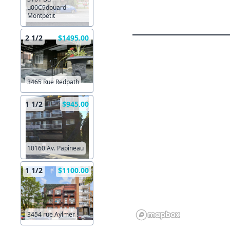
u00C9douard-
Montpetit
2 1/2
$1495.00
3465 Rue Redpath
1 1/2
$945.00
10160 Av. Papineau
1 1/2
$1100.00
3454 rue Aylmer