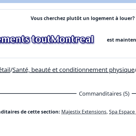
Commentaires:
Commentaires:
Vous cherchez plutôt un logement à louer? 
X Fermer
est mainte
Lien vers inscription (sera inclus dans courriel)
X Fermer
Envoyez
Copier lien
tail
/
Santé, beauté et conditionnement physique
X Fermer
Envoyez
Commanditaires (5)
itaires de cette section:
Majestix Extensions
,
Spa Espac