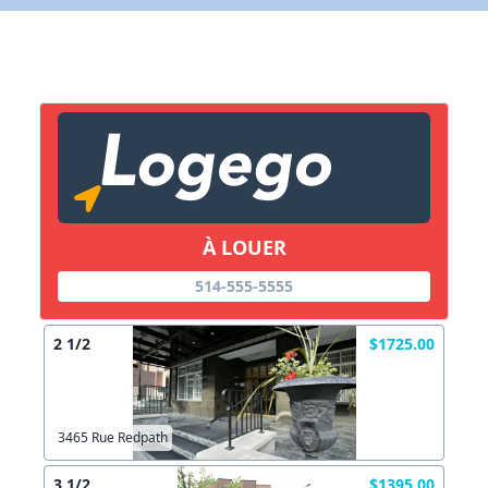
Lien vers inscription (sera inclus dans courriel)
X Fermer
Envoyez
Copier lien
À LOUER
X Fermer
Envoyez
514-555-5555
2 1/2
$1725.00
3465 Rue Redpath
3 1/2
$1395.00