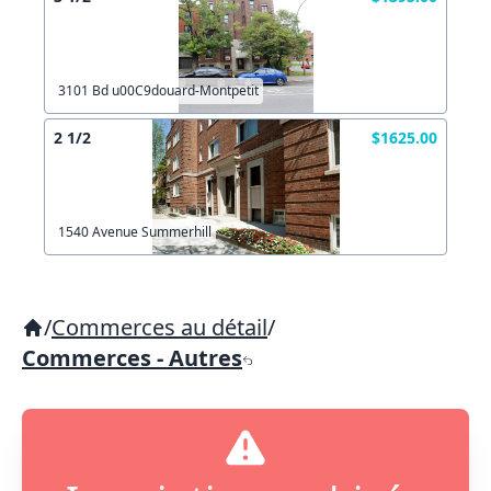
3101 Bd u00C9douard-Montpetit
2 1/2
$1625.00
1540 Avenue Summerhill
/
Commerces au détail
/
Commerces - Autres