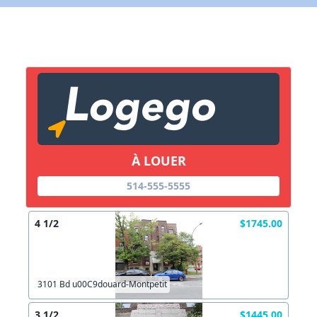
X Fermer
Lien vers inscription (sera inclus dans courriel)
X Fermer
Envoyez
Copier lien
À LOUER
514-555-5555
X Fermer
Envoyez
4 1/2
$1745.00
3101 Bd u00C9douard-Montpetit
3 1/2
$1445.00