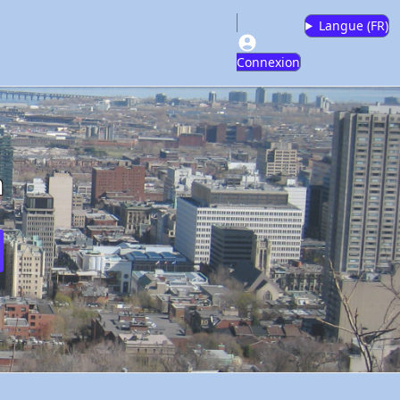
Langue (
FR
)
Connexion
m