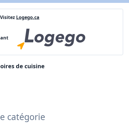
Visitez
Logego.ca
nant
soires de cuisine
te catégorie