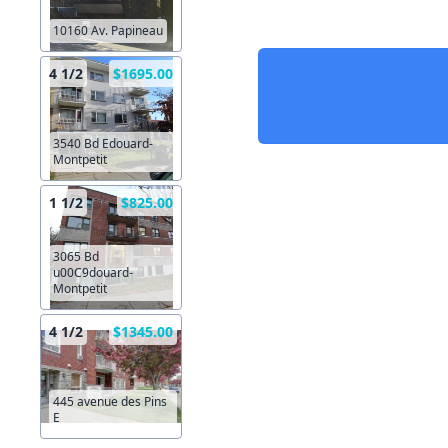
10160 Av. Papineau
4 1/2
$1695.00
3540 Bd Edouard-
Montpetit
1 1/2
$825.00
3065 Bd
u00C9douard-
Montpetit
4 1/2
$1345.00
445 avenue des Pins
E