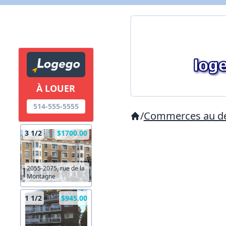
À LOUER
514-555-5555
/
Commerces au dé
3 1/2
$1700.00
2055-2075, rue de la
Montagne
1 1/2
$945.00