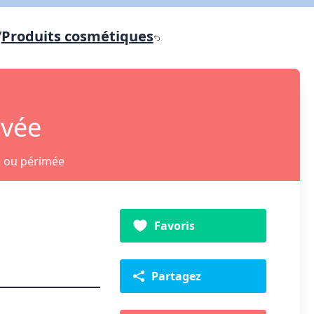
/
Produits cosmétiques
ivée
e ou périmée
Favoris
Partagez