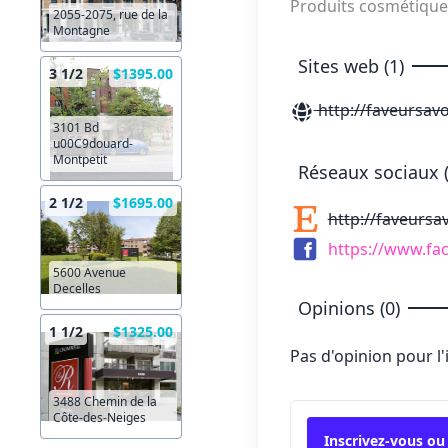
Produits cosmétiqu
2055-2075, rue de la
Montagne
Sites web (1)
3 1/2
$1395.00
http://faveursav
3101 Bd
u00C9douard-
Montpetit
Réseaux sociaux (
2 1/2
$1695.00
http://faveursa
https://www.fa
5600 Avenue
Decelles
Opinions (0)
1 1/2
$1325.00
Pas d'opinion pour l
3488 Chemin de la
Côte-des-Neiges
Inscrivez-vous ou