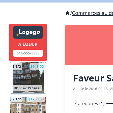
/
Commerces au dé
À LOUER
514-555-5555
1 1/2
$945.00
Faveur S
10160 Av. Papineau
Ajouté le 2016-09-18; Vé
2 1/2
$1250.00
Catégories (1)