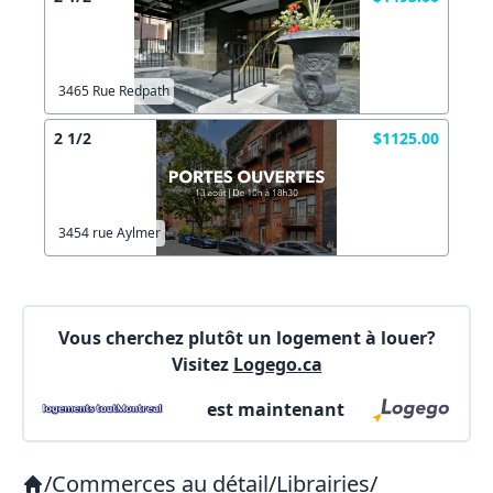
X Fermer
Envoyez
Copier lien
3465 Rue Redpath
2 1/2
$1125.00
X Fermer
Envoyez
3454 rue Aylmer
Vous cherchez plutôt un logement à louer?
Visitez
Logego.ca
est maintenant
/
Commerces au détail
/
Librairies
/