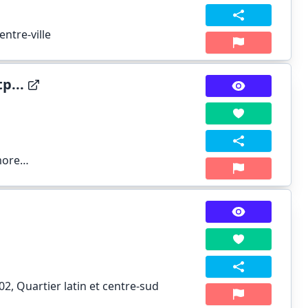
ntre-ville
p...
more…
02, Quartier latin et centre-sud