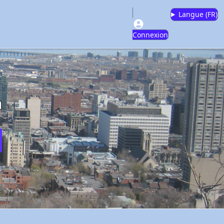
Langue (
FR
)
Connexion
m