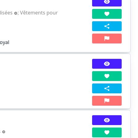
alisées
;
Vêtements pour
oyal
s