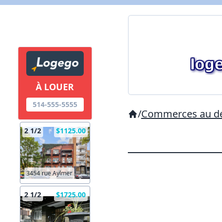
À LOUER
514-555-5555
/
Commerces au dé
2 1/2
$1125.00
3454 rue Aylmer
2 1/2
$1725.00