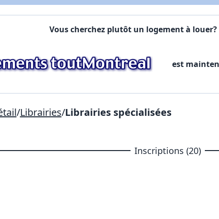
Commentaires:
Commentaires:
Vous cherchez plutôt un logement à louer? 
X Fermer
est mainte
Lien vers inscription (sera inclus dans courriel)
X Fermer
Envoyez
Copier lien
tail
/
Librairies
/
Librairies spécialisées
X Fermer
Envoyez
Inscriptions (20)