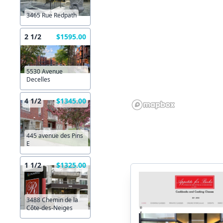
3465 Rue Redpath
2 1/2
$1595.00
5530 Avenue
Decelles
4 1/2
$1345.00
445 avenue des Pins
E
1 1/2
$1325.00
3488 Chemin de la
Côte-des-Neiges