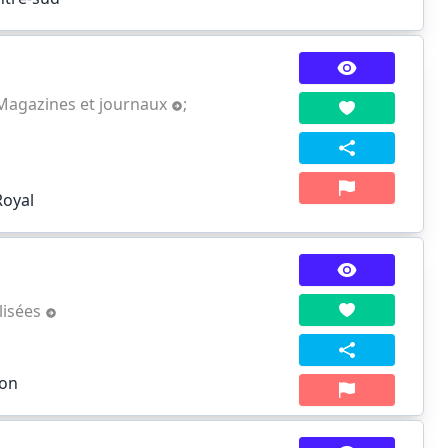
Magazines et journaux
;
Royal
alisées
ion