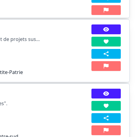
de projets sus...
ite-Patrie
es".
entre-sud