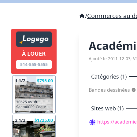
/
Commerces au dé
Académi
À LOUER
Ajouté le 2011-12-03; Vé
514-555-5555
Catégories (1)
1 1/2
$795.00
Bandes dessinées
10625 Av. du
Sacru00E9-Coeur
Sites web (1)
2 1/2
$1725.00
https://academi