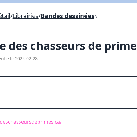
Lien vers inscription (sera inclus dans courriel)
tail
/
Librairies
/
Bandes dessinées
X Fermer
Envoyez
Copier lien
e des chasseurs de prim
X Fermer
Envoyez
rifié le 2025-02-28.
edeschasseursdeprimes.ca/