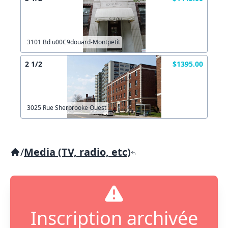
3101 Bd u00C9douard-Montpetit
2 1/2
$1395.00
3025 Rue Sherbrooke Ouest
/
Media (TV, radio, etc)
Inscription archivée