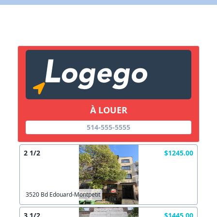
X Fermer
Lien vers inscription (sera inclus dans courriel)
X Fermer
Envoyez
Copier lien
À LOUER
514-555-5555
X Fermer
Envoyez
2 1/2
$1245.00
3520 Bd Edouard-Montpetit
3 1/2
$1445.00