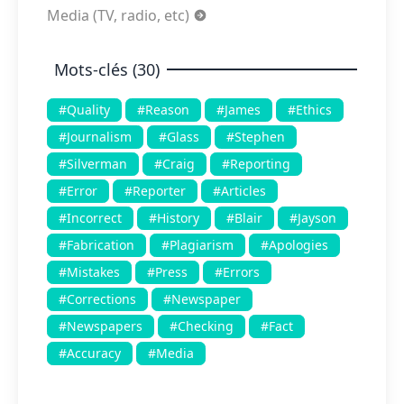
Media (TV, radio, etc)
Mots-clés (30)
#Quality
#Reason
#James
#Ethics
#Journalism
#Glass
#Stephen
#Silverman
#Craig
#Reporting
#Error
#Reporter
#Articles
#Incorrect
#History
#Blair
#Jayson
#Fabrication
#Plagiarism
#Apologies
#Mistakes
#Press
#Errors
#Corrections
#Newspaper
#Newspapers
#Checking
#Fact
#Accuracy
#Media