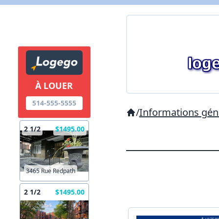
À LOUER
514-555-5555
/
Informations géné
2 1/2
$1495.00
3465 Rue Redpath
2 1/2
$1495.00