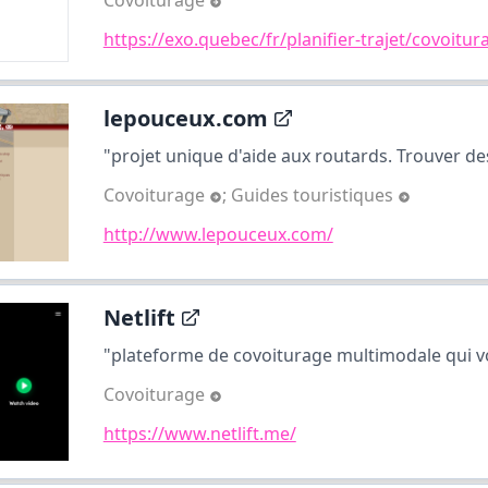
Covoiturage
https://exo.quebec/fr/planifier-trajet/covoitur
lepouceux.com
"projet unique d'aide aux routards. Trouver des
Covoiturage
;
Guides touristiques
http://www.lepouceux.com/
Netlift
"plateforme de covoiturage multimodale qui vo
Covoiturage
https://www.netlift.me/