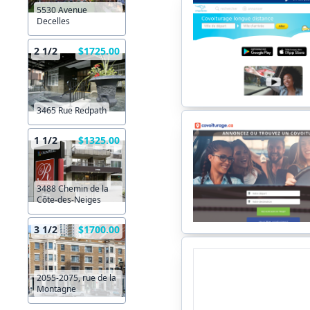
5530 Avenue
Decelles
2 1/2
$1725.00
3465 Rue Redpath
1 1/2
$1325.00
3488 Chemin de la
Côte-des-Neiges
3 1/2
$1700.00
2055-2075, rue de la
Montagne