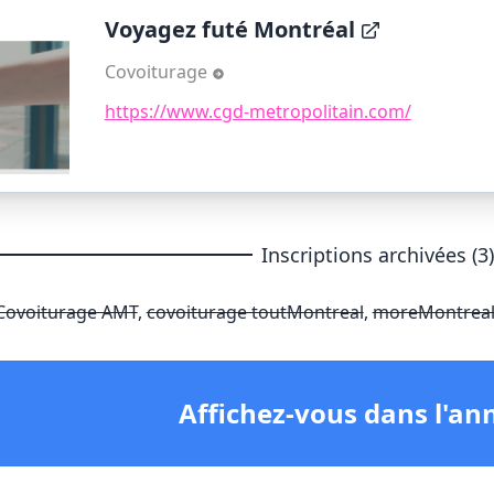
Voyagez futé Montréal
Covoiturage
https://www.cgd-metropolitain.com/
Inscriptions archivées (3
Covoiturage AMT
,
covoiturage toutMontreal
,
moreMontreal 
Affichez-vous dans l'an