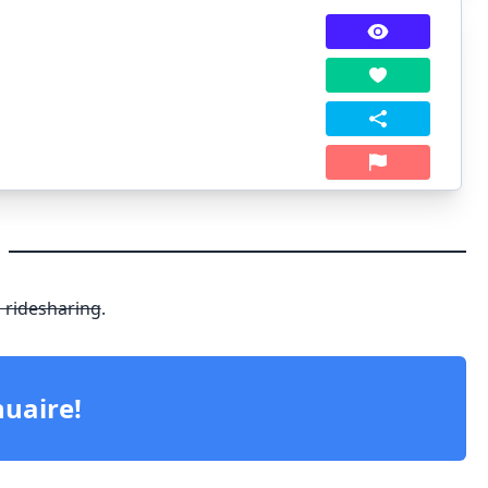
)
ridesharing
.
nuaire!