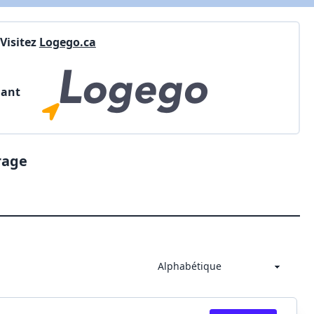
Visitez
Logego.ca
nant
rage