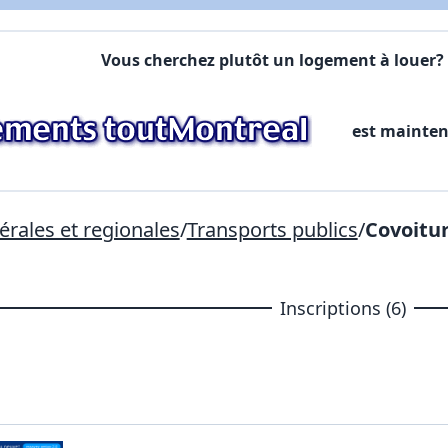
Vous cherchez plutôt un logement à louer? 
Lien vers inscription (sera inclus dans courriel)
X Fermer
Envoyez
Copier lien
est mainte
X Fermer
Envoyez
rales et regionales
/
Transports publics
/
Covoitu
Inscriptions (6)