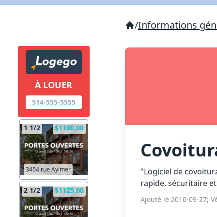
/
Informations géné
À LOUER
514-555-5555
1 1/2
$1100.00
Covoitu
3454 rue Aylmer
"Logiciel de covoitu
rapide, sécuritaire et 
2 1/2
$1125.00
Ajouté le 2010-09-27; Vé