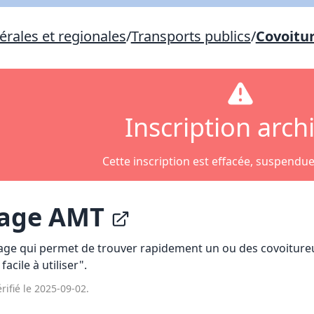
Lien vers inscription (sera inclus dans courriel)
rales et regionales
/
Transports publics
/
Covoitu
X Fermer
Envoyez
Copier lien
X Fermer
Envoyez
Inscription arch
Cette inscription est effacée, suspendu
rage AMT
rage qui permet de trouver rapidement un ou des covoitureur
facile à utiliser".
rifié le 2025-09-02.