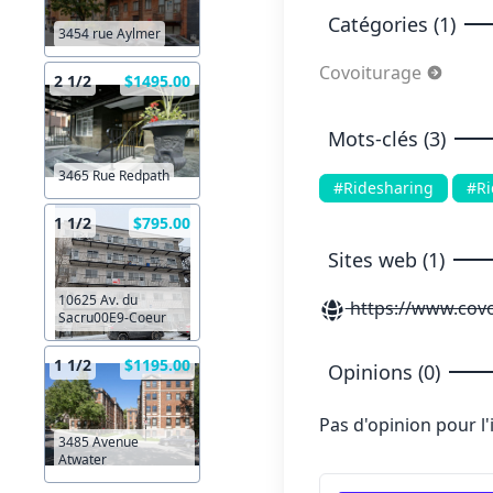
Catégories (1)
3454 rue Aylmer
Covoiturage
2 1/2
$1495.00
Mots-clés (3)
3465 Rue Redpath
#Ridesharing
#Ri
1 1/2
$795.00
Sites web (1)
10625 Av. du
https://www.covo
Sacru00E9-Coeur
1 1/2
$1195.00
Opinions (0)
Pas d'opinion pour l
3485 Avenue
Atwater