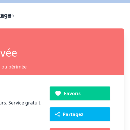
rage
ivée
e ou périmée
Favoris
s. Service gratuit,
Partagez