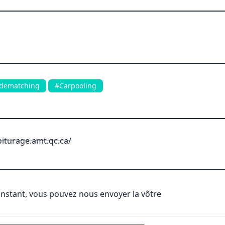
dematching
#Carpooling
iturage.amt.qc.ca/
'instant, vous pouvez nous envoyer la vôtre