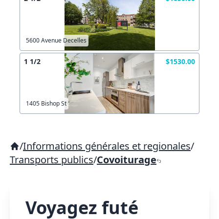
5600 Avenue Decelles
1 1/2
$1530.00
1405 Bishop St
/
Informations générales et regionales
/
Transports publics
/
Covoiturage
Voyagez futé