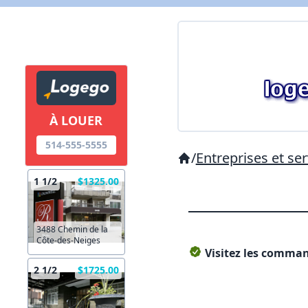
À LOUER
514-555-5555
/
Entreprises et ser
1 1/2
$1325.00
3488 Chemin de la
Côte-des-Neiges
Visitez les command
2 1/2
$1725.00