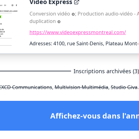
Video Express
Conversion vidéo
;
Production audio-vidéo - 
duplication
https://www.videoexpressmontreal.com/
Adresses: 4100, rue Saint-Denis, Plateau Mont
Inscriptions archivées (3
EXCD Communications
,
Multivision Multimédia
,
Studio Giva
.
Affichez-vous dans l'an