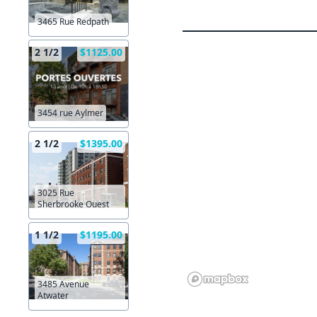
3465 Rue Redpath
2 1/2
$1125.00
3454 rue Aylmer
2 1/2
$1395.00
3025 Rue
Sherbrooke Ouest
1 1/2
$1195.00
3485 Avenue
Atwater