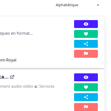
iques en format...
ont-Royal
a...
pement audio-vidéo
;
Services