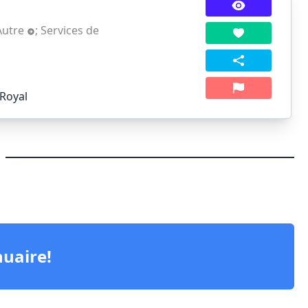
Autre
;
Services de
-Royal
)
nuaire!