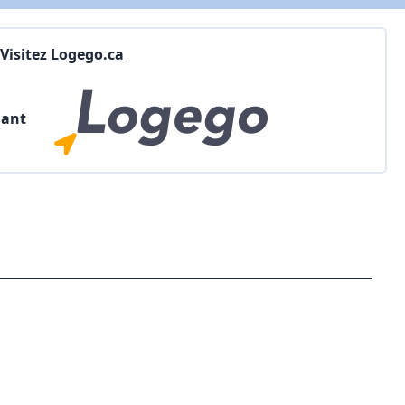
Visitez
Logego.ca
nant