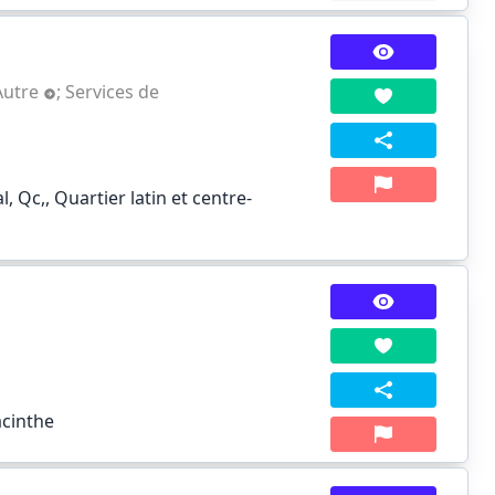
Autre
;
Services de
 Qc,, Quartier latin et centre-
acinthe