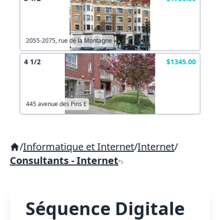
2055-2075, rue de la Montagne
4 1/2
$1345.00
445 avenue des Pins E
/
Informatique et Internet
/
Internet
/
Consultants - Internet
Séquence Digitale