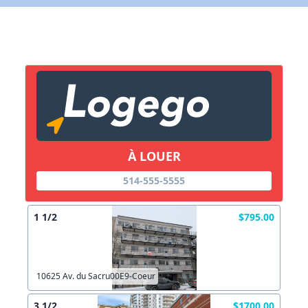
X Fermer
Lien vers inscription (sera inclus dans courriel)
X Fermer
Envoyez
Copier lien
À LOUER
X Fermer
Envoyez
514-555-5555
1 1/2
$795.00
10625 Av. du Sacru00E9-Coeur
3 1/2
$1700.00