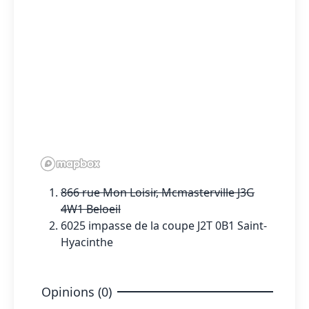
866 rue Mon Loisir, Mcmasterville J3G
4W1 Beloeil
6025 impasse de la coupe J2T 0B1 Saint-
Hyacinthe
Opinions (0)