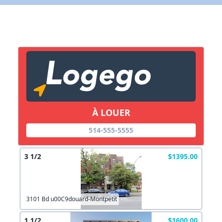
X Fermer
Lien vers inscription (sera inclus dans courriel)
X Fermer
Envoyez
Copier lien
À LOUER
X Fermer
Envoyez
514-555-5555
3 1/2
$1395.00
3101 Bd u00C9douard-Montpetit
1 1/2
$1600.00