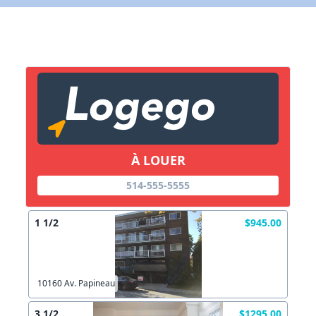
X Fermer
Lien vers inscription (sera inclus dans courriel)
X Fermer
Envoyez
Copier lien
À LOUER
514-555-5555
X Fermer
Envoyez
1 1/2
$945.00
10160 Av. Papineau
3 1/2
$1295.00