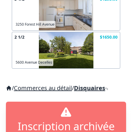
3250 Forest Hill Avenue
2 1/2
$1650.00
5600 Avenue Decelles
/
Commerces au détail
/
Disquaires
Inscription archivée