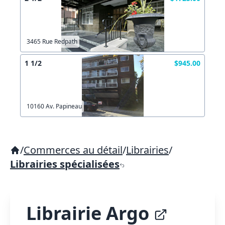
3465 Rue Redpath
1 1/2
$945.00
10160 Av. Papineau
/
Commerces au détail
/
Librairies
/
Librairies spécialisées
Librairie Argo