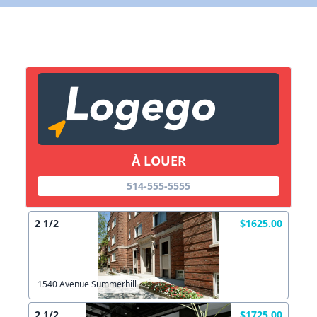
X Fermer
Lien vers inscription (sera inclus dans courriel)
X Fermer
Envoyez
Copier lien
À LOUER
X Fermer
Envoyez
514-555-5555
2 1/2
$1625.00
1540 Avenue Summerhill
2 1/2
$1725.00