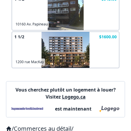
Copier lien
10160 Av. Papineau
1 1/2
$1600.00
X Fermer
Envoyez
1200 rue MacKay
Vous cherchez plutôt un logement à louer?
Visitez
Logego.ca
est maintenant
/
Commerces au détail
/