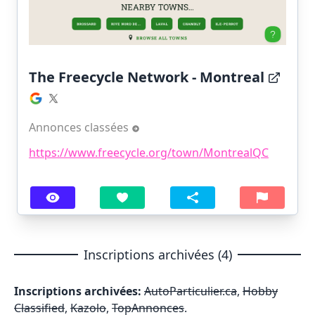
The Freecycle Network - Montreal
Annonces classées
https://www.freecycle.org/town/MontrealQC
Inscriptions archivées (4)
Inscriptions archivées:
AutoParticulier.ca
,
Hobby
Classified
,
Kazolo
,
TopAnnonces
.