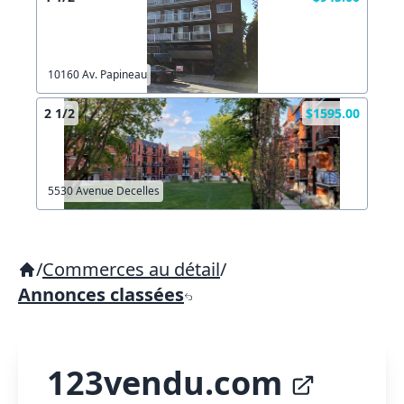
10160 Av. Papineau
2 1/2
$1595.00
5530 Avenue Decelles
/
Commerces au détail
/
Annonces classées
123vendu.com