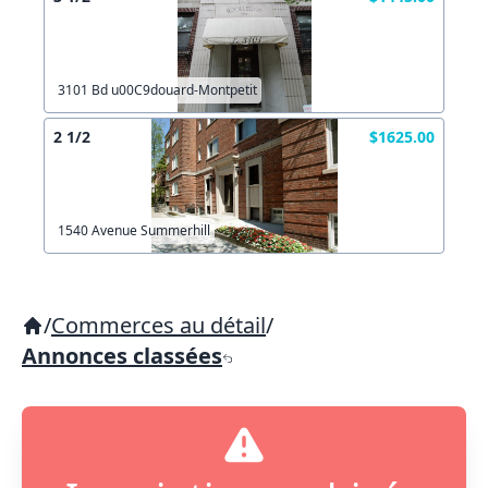
3101 Bd u00C9douard-Montpetit
2 1/2
$1625.00
1540 Avenue Summerhill
/
Commerces au détail
/
Annonces classées