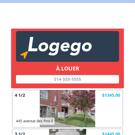
Lien vers inscription (sera inclus dans courriel)
X Fermer
Envoyez
Copier lien
À LOUER
X Fermer
Envoyez
514-555-5555
4 1/2
$1345.00
445 avenue des Pins E
3 1/2
$1445.00