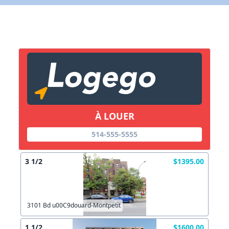
X Fermer
Lien vers inscription (sera inclus dans courriel)
X Fermer
Envoyez
Copier lien
À LOUER
X Fermer
Envoyez
514-555-5555
3 1/2
$1395.00
3101 Bd u00C9douard-Montpetit
1 1/2
$1600.00