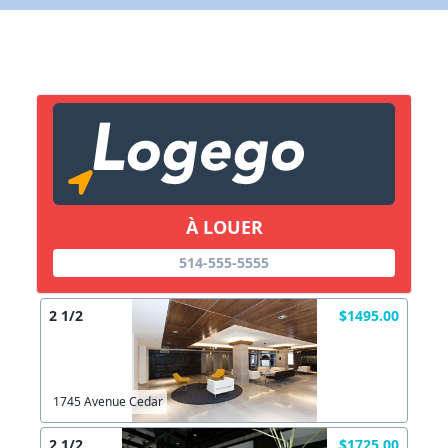
X Fermer
Lien vers inscription (sera inclus dans courriel)
X Fermer
Envoyez
Copier lien
À LOUER
X Fermer
Envoyez
514-555-5555
2 1/2
$1495.00
1745 Avenue Cedar
2 1/2
$1725.00