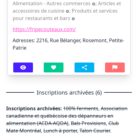
Alimentation - Autres commerces
;
Articles et
accessoires de cuisine
;
Produits et services
pour restaurants et bars
https://fripecouteaux.com/
Adresses: 2216, Rue Bélanger, Rosemont, Petite-
Patrie
Inscriptions archivées (6)
Inscriptions archivées:
100% ferments
,
Association
canadienne et québécoise des dépanneurs en
alimentation (ACDA-AQDA)
,
Bals Provisions
,
Club
Mate Montréal
,
Lunch à porter
,
Talon Courier
.