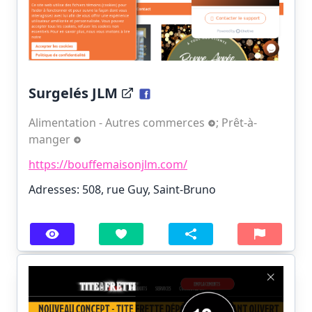
Surgelés JLM
Alimentation - Autres commerces
;
Prêt-à-
manger
https://bouffemaisonjlm.com/
Adresses: 508, rue Guy, Saint-Bruno