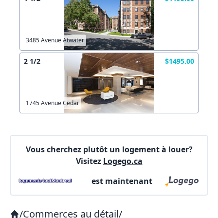
X Fermer
Envoyez
Copier lien
3485 Avenue Atwater
2 1/2
$1495.00
X Fermer
Envoyez
1745 Avenue Cedar
Vous cherchez plutôt un logement à louer?
Visitez
Logego.ca
est maintenant
/
Commerces au détail
/