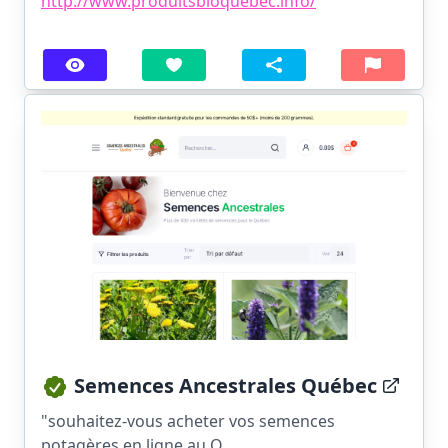
http://www.produitsbioquebec.info/
Semences Ancestrales Québec
"souhaitez-vous acheter vos semences
potagères en ligne au Q...