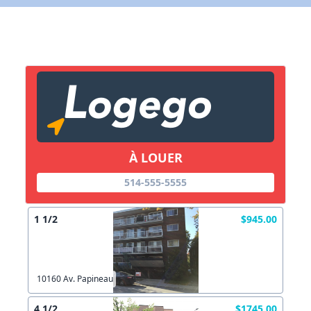
X Fermer
Lien vers inscription (sera inclus dans courriel)
X Fermer
Envoyez
Copier lien
À LOUER
X Fermer
Envoyez
514-555-5555
1 1/2
$945.00
10160 Av. Papineau
4 1/2
$1745.00