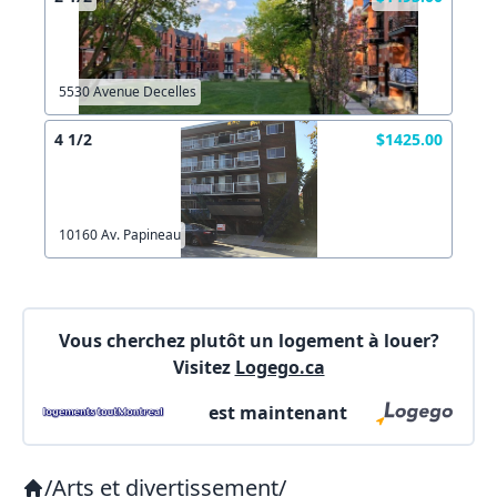
Autre
Créer un compte
Commentaires:
Commentaires:
5530 Avenue Decelles
X Fermer
4 1/2
$1425.00
Lien vers inscription (sera inclus dans courriel)
10160 Av. Papineau
X Fermer
Envoyez
Copier lien
Vous cherchez plutôt un logement à louer?
Visitez
Logego.ca
X Fermer
Envoyez
est maintenant
/
Arts et divertissement
/