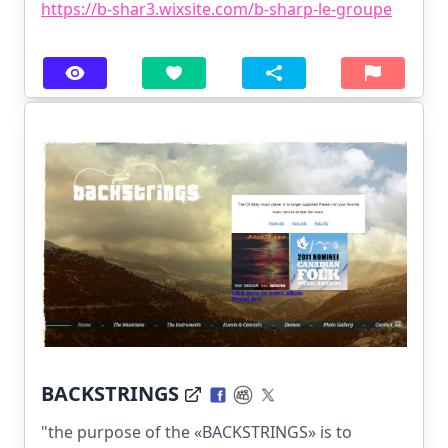
https://b-shar3.wixsite.com/b-sharp-le-groupe
BACKSTRINGS
"the purpose of the «BACKSTRINGS» is to