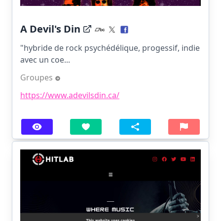
A Devil's Din
"hybride de rock psychédélique, progessif, indie
avec un coe...
Groupes
https://www.adevilsdin.ca/