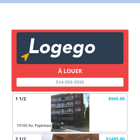
X Fermer
Lien vers inscription (sera inclus dans courriel)
X Fermer
Envoyez
Copier lien
À LOUER
X Fermer
Envoyez
514-555-5555
1 1/2
$945.00
10160 Av. Papineau
2 1/2
$1495.00