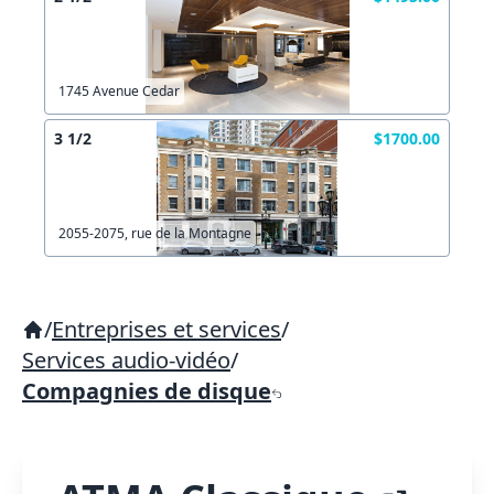
1745 Avenue Cedar
3 1/2
$1700.00
2055-2075, rue de la Montagne
/
Entreprises et services
/
Services audio-vidéo
/
Compagnies de disque