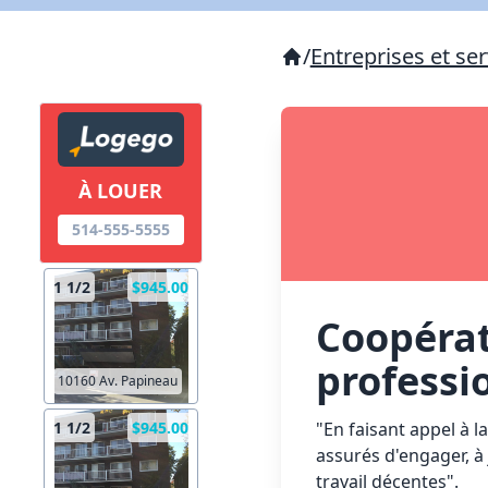
/
Entreprises et ser
À LOUER
514-555-5555
1 1/2
$945.00
Coopérat
professi
10160 Av. Papineau
"En faisant appel à 
1 1/2
$945.00
assurés d'engager, à
travail décentes".