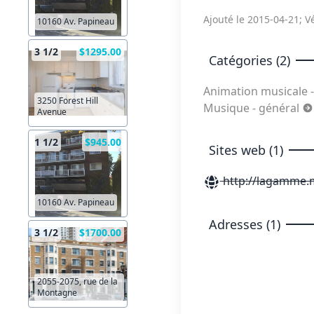
Ajouté le 2015-04-21; Vé
10160 Av. Papineau
3 1/2
$1295.00
Catégories (2)
Animation musicale 
3250 Forest Hill
Musique - général
Avenue
1 1/2
$945.00
Sites web (1)
http://lagamme.
10160 Av. Papineau
Adresses (1)
3 1/2
$1700.00
2055-2075, rue de la
Montagne