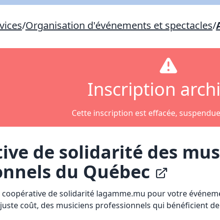
Lien vers inscription (sera inclus dans courriel)
vices
/
Organisation d'événements et spectacles
/
X Fermer
Envoyez
Copier lien
Inscription arch
X Fermer
Envoyez
Cette inscription est effacée, suspendu
ive de solidarité des mus
onnels du Québec
la coopérative de solidarité lagamme.mu pour votre événem
 juste coût, des musiciens professionnels qui bénéficient de