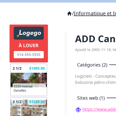
/
Informatique et I
ADD Can
À LOUER
Ajouté le 2005-11-18; Vé
514-555-5555
Catégories (2)
2 1/2
$1495.00
Logiciels - Concepte
Industrie pétro-chi
5530 Avenue
Decelles
Sites web (1)
2 1/2
$1250.00
https://www.add