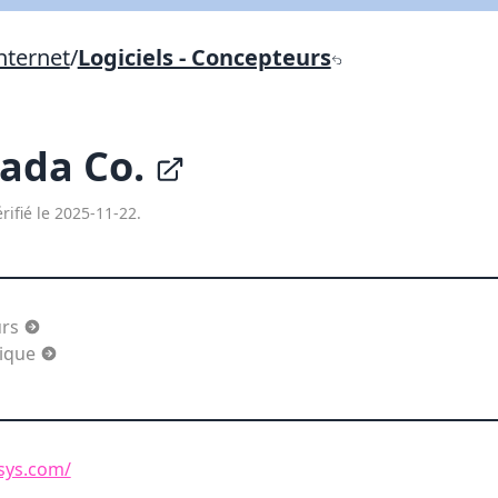
Lien vers inscription (sera inclus dans courriel)
nternet
/
Logiciels - Concepteurs
X Fermer
Envoyez
Copier lien
ada Co.
X Fermer
Envoyez
rifié le 2025-11-22.
urs
mique
sys.com/