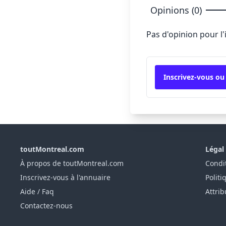
Opinions (0)
Pas d'opinion pour l
Inscrivez-vous ou
toutMontreal.com
Légal
À propos de toutMontreal.com
Condit
Inscrivez-vous à l'annuaire
Politi
Aide / Faq
Attrib
Contactez-nous