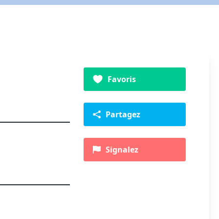
Favoris
Partagez
Signalez