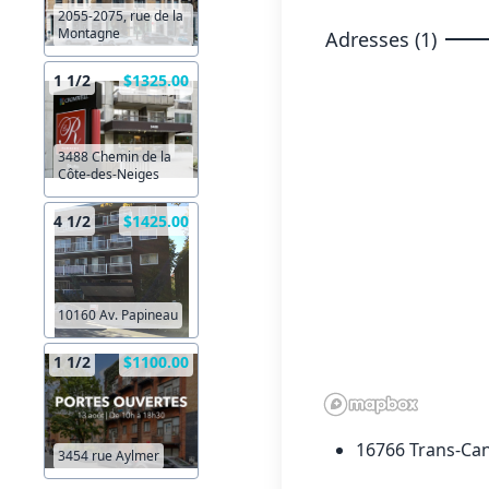
2055-2075, rue de la
Montagne
Adresses (1)
1 1/2
$1325.00
3488 Chemin de la
Côte-des-Neiges
4 1/2
$1425.00
10160 Av. Papineau
1 1/2
$1100.00
16766 Trans-Can
3454 rue Aylmer