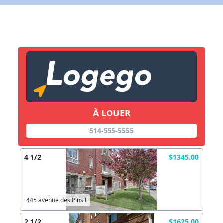
X Fermer
Lien vers inscription (sera inclus dans courriel)
X Fermer
Envoyez
Copier lien
À LOUER
X Fermer
Envoyez
514-555-5555
4 1/2
$1345.00
445 avenue des Pins E
2 1/2
$1625.00