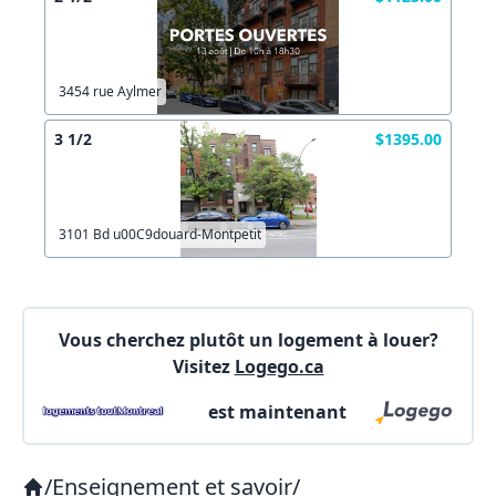
3454 rue Aylmer
3 1/2
$1395.00
3101 Bd u00C9douard-Montpetit
Vous cherchez plutôt un logement à louer?
Visitez
Logego.ca
est maintenant
/
Enseignement et savoir
/