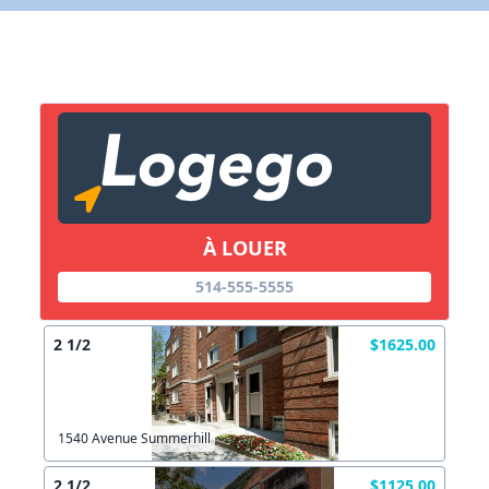
Commentaires:
Commentaires:
Créer un compte
X Fermer
Lien vers inscription (sera inclus dans courriel)
X Fermer
Envoyez
À LOUER
514-555-5555
Copier lien
2 1/2
$1625.00
X Fermer
Envoyez
1540 Avenue Summerhill
2 1/2
$1125.00