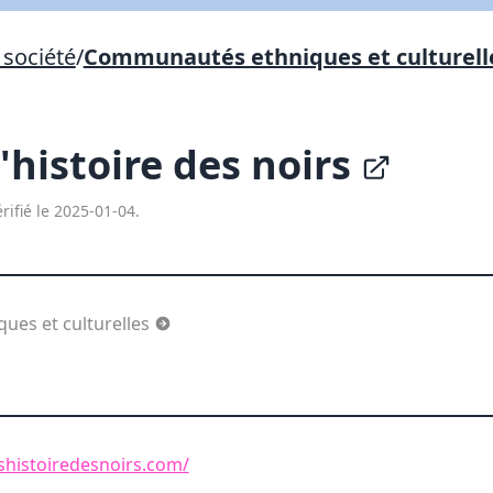
Lien vers inscription (sera inclus dans courriel)
société
/
Communautés ethniques et culturell
X Fermer
Envoyez
Copier lien
'histoire des noirs
X Fermer
Envoyez
rifié le 2025-01-04.
es et culturelles
shistoiredesnoirs.com/