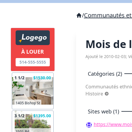
/
Communautés et 
Mois de l
À LOUER
Ajouté le 2010-02-03; Vé
514-555-5555
Catégories (2)
1 1/2
$1530.00
Communautés ethniqu
Histoire
1405 Bishop St
Sites web (1)
3 1/2
$1395.00
https://www.moi
3101 Bd