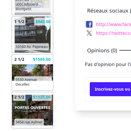
u00C9douard-
Montpetit
Réseaux sociaux (
1 1/2
$945.00
http://www.fac
https://twitter
10160 Av. Papineau
Opinions (0)
2 1/2
$1595.00
Pas d'opinion pour l
5530 Avenue
Decelles
Inscrivez-vous ou
2 1/2
$1125.00
3454 rue Aylmer