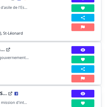
asile de l'Es...
), St-Léonard
...
 gouvernement...
...
mission d'int...