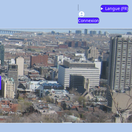
Langue (
FR
)
Connexion
m