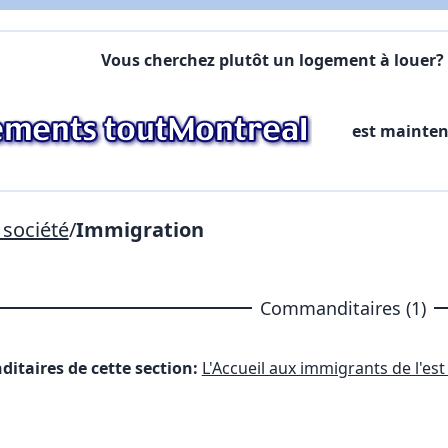
Commentaires:
Commentaires:
Vous cherchez plutôt un logement à louer? 
X Fermer
est mainte
Lien vers inscription (sera inclus dans courriel)
X Fermer
Envoyez
Copier lien
société
/
Immigration
X Fermer
Envoyez
Commanditaires (1)
itaires de cette section:
L'Accueil aux immigrants de l'es