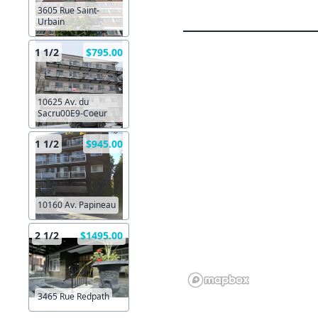
3605 Rue Saint-
Urbain
1 1/2
$795.00
10625 Av. du
Sacru00E9-Coeur
1 1/2
$945.00
10160 Av. Papineau
2 1/2
$1495.00
3465 Rue Redpath