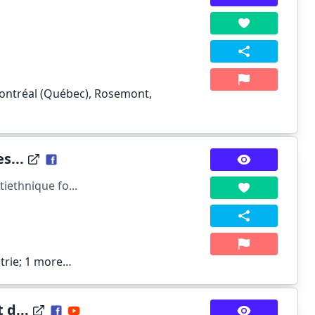
ontréal (Québec), Rosemont,
s...
iethnique fo...
trie;
1 more…
 d...