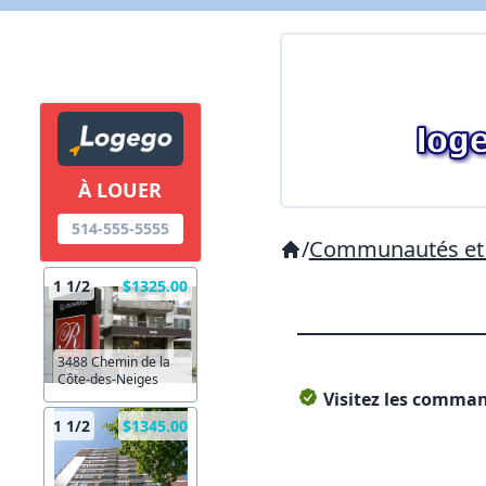
À LOUER
514-555-5555
/
Communautés et 
1 1/2
$1325.00
3488 Chemin de la
Côte-des-Neiges
Visitez les command
1 1/2
$1345.00