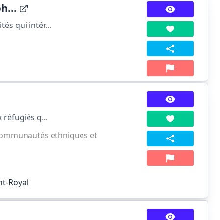
h...
és qui intér...
 réfugiés q...
ommunautés ethniques et
nt-Royal