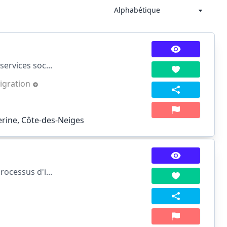
services soc...
igration
erine, Côte-des-Neiges
rocessus d'i...