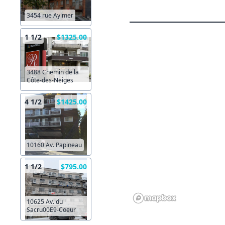
3454 rue Aylmer
1 1/2
$1325.00
3488 Chemin de la
Côte-des-Neiges
4 1/2
$1425.00
10160 Av. Papineau
1 1/2
$795.00
10625 Av. du
Sacru00E9-Coeur