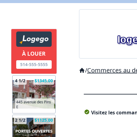
À LOUER
514-555-5555
/
Commerces au dé
4 1/2
$1345.00
445 avenue des Pins
E
Visitez les command
2 1/2
$1125.00