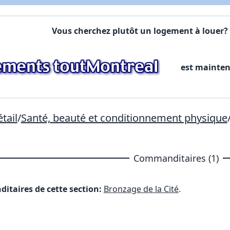
Lien vers inscription (sera inclus dans courriel)
Vous cherchez plutôt un logement à louer? 
X Fermer
Envoyez
Copier lien
est mainte
X Fermer
Envoyez
tail
/
Santé, beauté et conditionnement physique
Commanditaires (1)
itaires de cette section:
Bronzage de la Cité
.