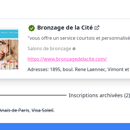
Bronzage de la Cité
"vous offre un service courtois et personnalisé 
Salons de bronzage
https://www.bronzagedelacite.com/
Adresses: 1895, boul. Rene Laennec, Vimont et 
Inscriptions archivées (2
Anaïs de Paris
,
Visa Soleil
.