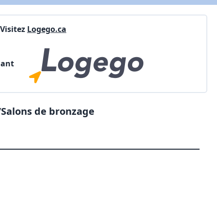
Visitez
Logego.ca
nant
/
Salons de bronzage