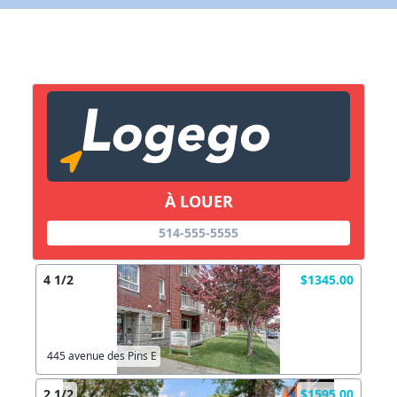
X Fermer
Lien vers inscription (sera inclus dans courriel)
X Fermer
Envoyez
Copier lien
À LOUER
514-555-5555
X Fermer
Envoyez
4 1/2
$1345.00
445 avenue des Pins E
2 1/2
$1595.00