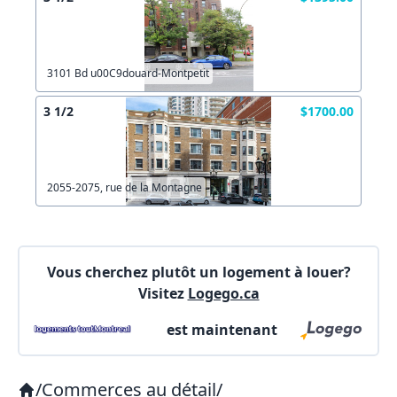
Autre
Créer un compte
Commentaires:
Commentaires:
3101 Bd u00C9douard-Montpetit
X Fermer
3 1/2
$1700.00
Lien vers inscription (sera inclus dans courriel)
2055-2075, rue de la Montagne
X Fermer
Envoyez
Copier lien
Vous cherchez plutôt un logement à louer?
Visitez
Logego.ca
X Fermer
Envoyez
est maintenant
/
Commerces au détail
/