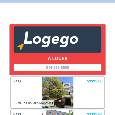
X Fermer
Lien vers inscription (sera inclus dans courriel)
X Fermer
Envoyez
Copier lien
À LOUER
514-555-5555
X Fermer
Envoyez
3 1/2
$1195.00
3520 Bd Edouard-Montpetit
3 1/2
$1195.00