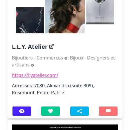
L.L.Y. Atelier
Bijoutiers - Commerces
;
Bijoux - Designers et
artisans
https://llyatelier.com/
Adresses: 7080, Alexandra (suite 309),
Rosemont, Petite-Patrie