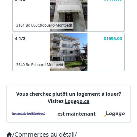
Votre courriel?
Connectez-vous
Autre
Commentaires:
Créer un compte
Commentaires:
3101 Bd u00C9douard-Montpetit
4 1/2
$1695.00
X Fermer
3540 Bd Edouard-Montpetit
Lien vers inscription (sera inclus dans courriel)
X Fermer
Envoyez
Vous cherchez plutôt un logement à louer?
Copier lien
Visitez
Logego.ca
est maintenant
X Fermer
Envoyez
/
Commerces au détail
/