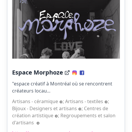
Espace Morphoze
"espace créatif à Montréal où se rencontrent
créateurs locau...
Artisans - céramique
;
Artisans - textiles
;
Bijoux - Designers et artisans
;
Centres de
création artistique
;
Regroupements et salon
d'artisans