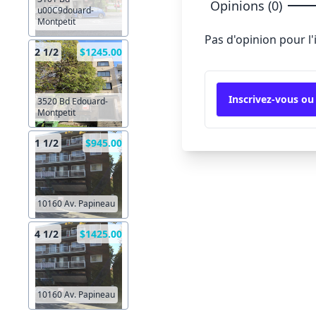
Opinions (0)
u00C9douard-
Montpetit
Pas d'opinion pour l
2 1/2
$1245.00
Inscrivez-vous ou
3520 Bd Edouard-
Montpetit
1 1/2
$945.00
10160 Av. Papineau
4 1/2
$1425.00
10160 Av. Papineau