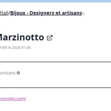
Lien vers inscription (sera inclus dans courriel)
tail
/
Bijoux - Designers et artisans
X Fermer
Envoyez
Copier lien
Marzinotto
X Fermer
Envoyez
rifié le 2025-01-06.
 artisans
rzinotto.com/