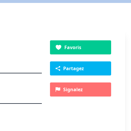
Favoris
Partagez
Signalez