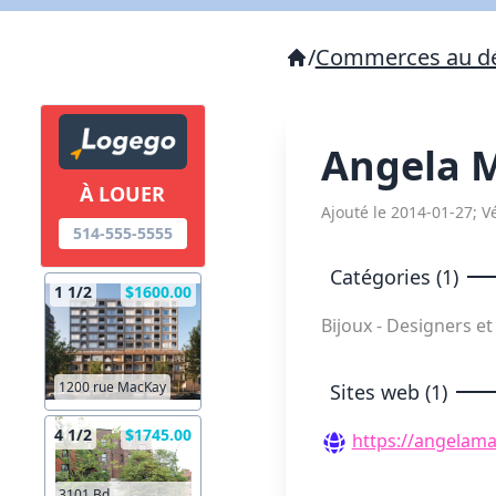
/
Commerces au dé
Angela 
À LOUER
Ajouté le 2014-01-27; Vé
514-555-5555
Catégories (1)
1 1/2
$1600.00
Bijoux - Designers et
1200 rue MacKay
Sites web (1)
4 1/2
$1745.00
https://angelama
3101 Bd