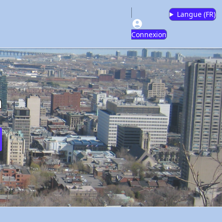
Langue (
FR
)
Connexion
m