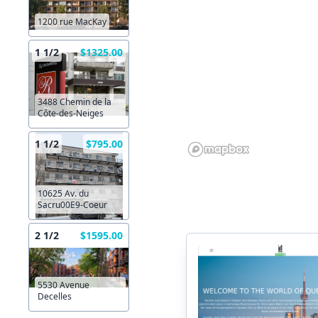
1200 rue MacKay
1 1/2
$1325.00
3488 Chemin de la
Côte-des-Neiges
1 1/2
$795.00
10625 Av. du
Sacru00E9-Coeur
2 1/2
$1595.00
5530 Avenue
Decelles