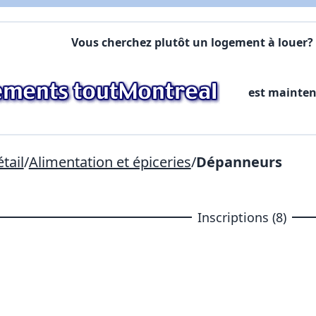
X Fermer
Vous cherchez plutôt un logement à louer? 
Lien vers inscription (sera inclus dans courriel)
est mainte
X Fermer
Envoyez
Copier lien
tail
/
Alimentation et épiceries
/
Dépanneurs
X Fermer
Envoyez
Inscriptions (8)