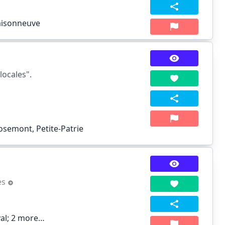
aisonneuve
locales".
osemont, Petite-Patrie
es
al;
2 more…