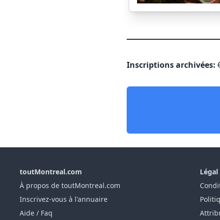
Inscriptions archivées:
toutMontreal.com
Légal
À propos de toutMontreal.com
Condit
Inscrivez-vous à l'annuaire
Politi
Aide / Faq
Attrib