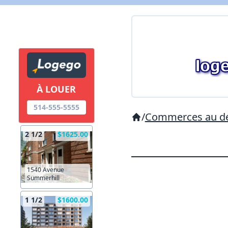
À LOUER
514-555-5555
/
Commerces au dé
2 1/2
$1625.00
1540 Avenue
Summerhill
1 1/2
$1600.00