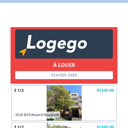
X Fermer
Lien vers inscription (sera inclus dans courriel)
X Fermer
Envoyez
Copier lien
À LOUER
X Fermer
Envoyez
514-555-5555
2 1/2
$1245.00
3520 Bd Edouard-Montpetit
3 1/2
$1395.00