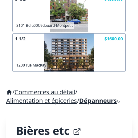
3101 Bd u00C9douard-Montpetit
1 1/2
$1600.00
1200 rue MacKay
/
Commerces au détail
/
Alimentation et épiceries
/
Dépanneurs
Bières etc