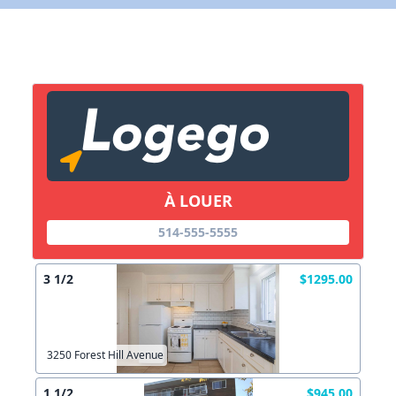
X Fermer
Lien vers inscription (sera inclus dans courriel)
X Fermer
Envoyez
Copier lien
À LOUER
514-555-5555
X Fermer
Envoyez
3 1/2
$1295.00
3250 Forest Hill Avenue
1 1/2
$945.00