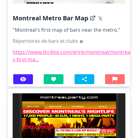
Montreal Metro Bar Map
"Montreal's first map of bars near the metro."
Répertoires de bars et clubs
https://www.thrillist.com/drink/montreal/montreal-
s-first-ma...