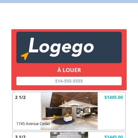
X Fermer
Autre
Créer un compte
Commentaires:
Commentaires:
X Fermer
Lien vers inscription (sera inclus dans courriel)
À LOUER
X Fermer
Envoyez
514-555-5555
Copier lien
2 1/2
$1495.00
X Fermer
Envoyez
1745 Avenue Cedar
3 1/2
$1445.00