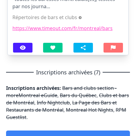
par nos journa...
Répertoires de bars et clubs
https://www.timeout.com/fr/montreal/bars
Inscriptions archivées (7)
Inscriptions archivées:
Bars and clubs section -
moreMontreal eGuide
,
Bars du Québec
,
Clubs et bars
de Montréal
,
Info Nightclub
,
La Page des Bars et
Restaurants de Montréal
,
Montreal Hot Nights
,
RPM
Guestlist
.