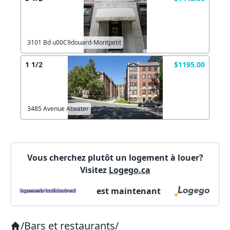
3101 Bd u00C9douard-Montpetit
1 1/2
$1195.00
3485 Avenue Atwater
Vous cherchez plutôt un logement à louer?
Visitez
Logego.ca
est maintenant
/
Bars et restaurants
/