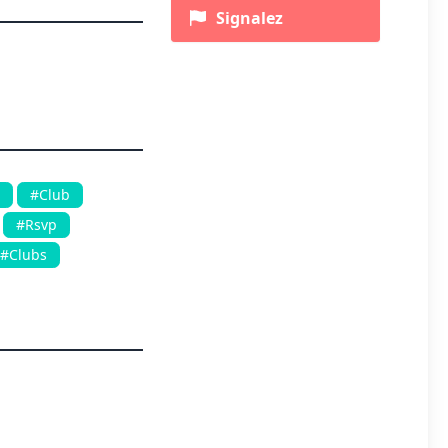
Signalez
#Club
#Rsvp
#Clubs