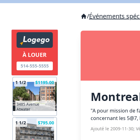
/
Événements spéc
À LOUER
514-555-5555
1 1/2
$1195.00
Montrea
3485 Avenue
Atwater
"A pour mission de fa
concernant les 5@7, l
1 1/2
$795.00
Ajouté le 2009-11-30; Vé