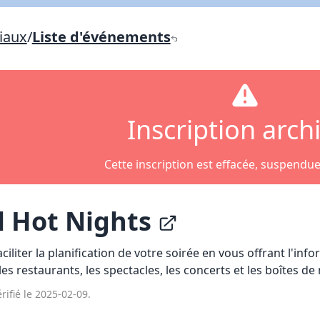
Lien vers inscription (sera inclus dans courriel)
iaux
/
Liste d'événements
X Fermer
Envoyez
Copier lien
Inscription arch
X Fermer
Envoyez
Cette inscription est effacée, suspendu
l Hot Nights
ciliter la planification de votre soirée en vous offrant l'inf
es restaurants, les spectacles, les concerts et les boîtes de 
rifié le 2025-02-09.