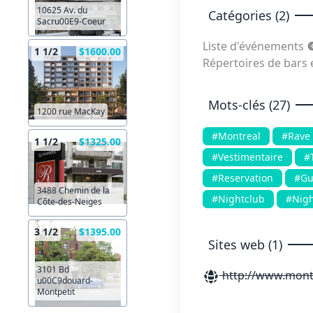
10625 Av. du
Catégories (2)
Sacru00E9-Coeur
Liste d'événements
1 1/2
$1600.00
Répertoires de bars 
Mots-clés (27)
1200 rue MacKay
#Montreal
#Rave
1 1/2
$1325.00
#Vestimentaire
#
#Reservation
#Gue
3488 Chemin de la
#Nightclub
#Nigh
Côte-des-Neiges
3 1/2
$1395.00
Sites web (1)
3101 Bd
http://www.mont
u00C9douard-
Montpetit