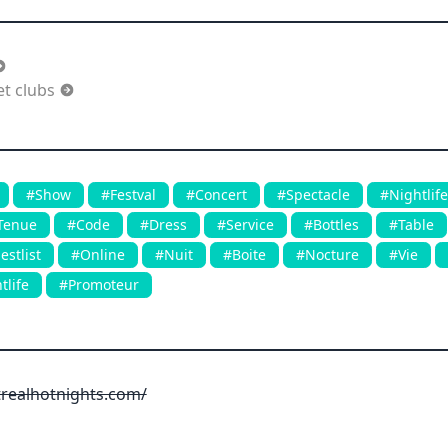
et clubs
#Show
#Festval
#Concert
#Spectacle
#Nightlife
Tenue
#Code
#Dress
#Service
#Bottles
#Table
stlist
#Online
#Nuit
#Boite
#Nocture
#Vie
tlife
#Promoteur
realhotnights.com/