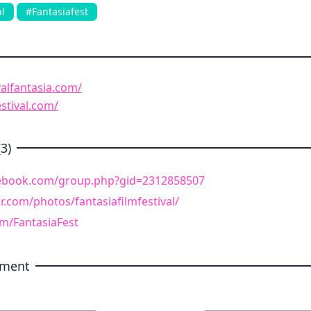
al
#Fantasiafest
valfantasia.com/
estival.com/
3)
cebook.com/group.php?gid=2312858507
kr.com/photos/fantasiafilmfestival/
om/FantasiaFest
ement