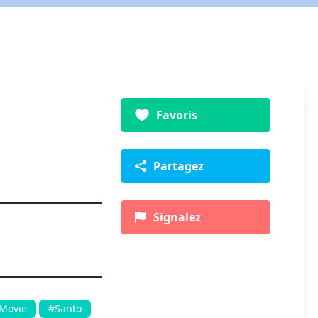
Favoris
Partagez
Signalez
Movie
#Santo