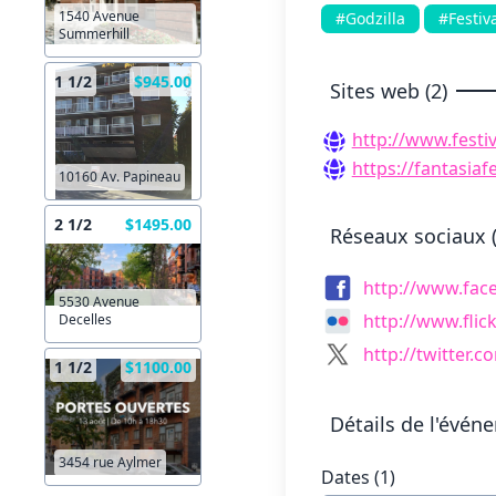
1540 Avenue
#Godzilla
#Festiv
Summerhill
1 1/2
$945.00
Sites web (2)
http://www.festi
https://fantasiaf
10160 Av. Papineau
2 1/2
$1495.00
Réseaux sociaux (
http://www.fa
5530 Avenue
http://www.flic
Decelles
http://twitter.c
1 1/2
$1100.00
Détails de l'évén
3454 rue Aylmer
Dates (1)