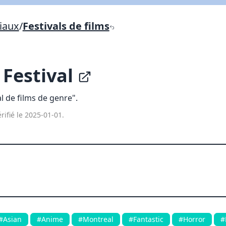
Lien vers inscription (sera inclus dans courriel)
iaux
/
Festivals de films
X Fermer
Envoyez
Copier lien
 Festival
X Fermer
Envoyez
al de films de genre".
rifié le 2025-01-01.
#Asian
#Anime
#Montreal
#Fantastic
#Horror
#