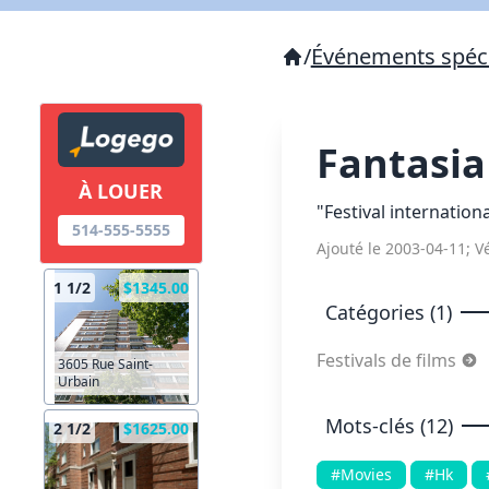
/
Événements spéc
Fantasia
À LOUER
"Festival internation
514-555-5555
Ajouté le 2003-04-11; Vé
1 1/2
$1345.00
Catégories (1)
Festivals de films
3605 Rue Saint-
Urbain
Mots-clés (12)
2 1/2
$1625.00
#Movies
#Hk