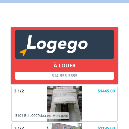
X Fermer
Lien vers inscription (sera inclus dans courriel)
X Fermer
Envoyez
Copier lien
À LOUER
X Fermer
Envoyez
514-555-5555
3 1/2
$1445.00
3101 Bd u00C9douard-Montpetit
3 1/2
$1195.00