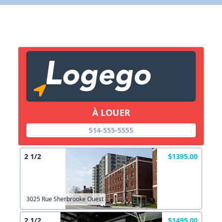
X Fermer
Lien vers inscription (sera inclus dans courriel)
X Fermer
Envoyez
Copier lien
À LOUER
X Fermer
Envoyez
514-555-5555
2 1/2
$1395.00
3025 Rue Sherbrooke Ouest
2 1/2
$1495.00