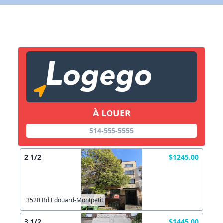
X Fermer
Lien vers inscription (sera inclus dans courriel)
X Fermer
Envoyez
Copier lien
À LOUER
X Fermer
Envoyez
514-555-5555
2 1/2
$1245.00
3520 Bd Edouard-Montpetit
3 1/2
$1445.00